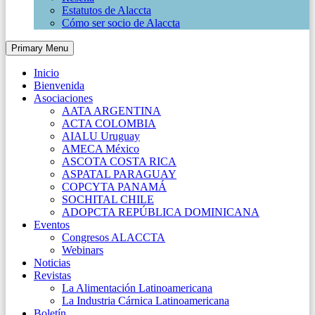
Estatutos de Alaccta
Cómo ser socio de Alaccta
Primary Menu
Inicio
Bienvenida
Asociaciones
AATA ARGENTINA
ACTA COLOMBIA
AIALU Uruguay
AMECA México
ASCOTA COSTA RICA
ASPATAL PARAGUAY
COPCYTA PANAMÁ
SOCHITAL CHILE
ADOPCTA REPÚBLICA DOMINICANA
Eventos
Congresos ALACCTA
Webinars
Noticias
Revistas
La Alimentación Latinoamericana
La Industria Cárnica Latinoamericana
Boletín