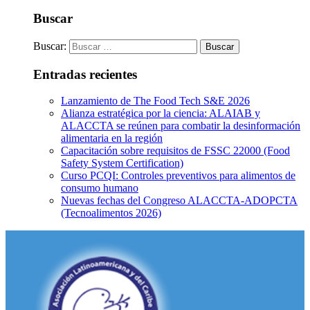
Buscar
Buscar:
Entradas recientes
Lanzamiento de The Food Tech S&E 2026
Alianza estratégica por la ciencia: ALAIAB y
ALACCTA se reúnen para combatir la desinformación
alimentaria en la región
Capacitación sobre requisitos de FSSC 22000 (Food
Safety System Certification)
Curso PCQI: Controles preventivos para alimentos de
consumo humano
Nuevas fechas del Congreso ALACCTA-ADOPCTA
(Tecnoalimentos 2026)