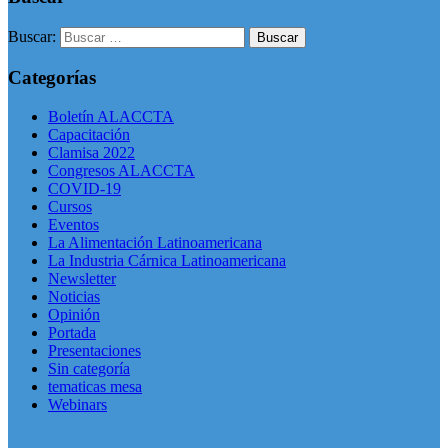
Buscar:
Categorías
Boletín ALACCTA
Capacitación
Clamisa 2022
Congresos ALACCTA
COVID-19
Cursos
Eventos
La Alimentación Latinoamericana
La Industria Cárnica Latinoamericana
Newsletter
Noticias
Opinión
Portada
Presentaciones
Sin categoría
tematicas mesa
Webinars