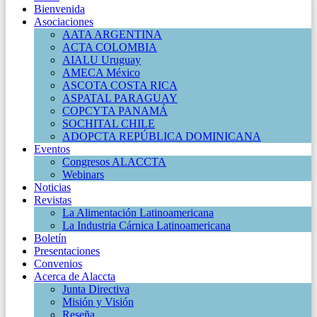
Bienvenida
Asociaciones
AATA ARGENTINA
ACTA COLOMBIA
AIALU Uruguay
AMECA México
ASCOTA COSTA RICA
ASPATAL PARAGUAY
COPCYTA PANAMÁ
SOCHITAL CHILE
ADOPCTA REPÚBLICA DOMINICANA
Eventos
Congresos ALACCTA
Webinars
Noticias
Revistas
La Alimentación Latinoamericana
La Industria Cárnica Latinoamericana
Boletín
Presentaciones
Convenios
Acerca de Alaccta
Junta Directiva
Misión y Visión
Reseña