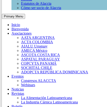
Estatutos de Alaccta
Cómo ser socio de Alaccta
Primary Menu
Inicio
Bienvenida
Asociaciones
AATA ARGENTINA
ACTA COLOMBIA
AIALU Uruguay
AMECA México
ASCOTA COSTA RICA
ASPATAL PARAGUAY
COPCYTA PANAMÁ
SOCHITAL CHILE
ADOPCTA REPÚBLICA DOMINICANA
Eventos
Congresos ALACCTA
Webinars
Noticias
Revistas
La Alimentación Latinoamericana
La Industria Cárnica Latinoamericana
Boletín