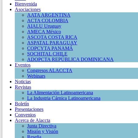
Bienvenida
Asociaciones
AATA ARGENTINA
ACTA COLOMBIA
AIALU Uruguay
AMECA México
ASCOTA COSTA RICA
ASPATAL PARAGUAY
COPCYTA PANAMÁ
SOCHITAL CHILE
ADOPCTA REPÚBLICA DOMINICANA
Eventos
Congresos ALACCTA
Webinars
Noticias
Revistas
La Alimentación Latinoamericana
La Industria Cárnica Latinoamericana
Boletín
Presentaciones
Convenios
Acerca de Alaccta
Junta Directiva
Misión y Visión
Reseña