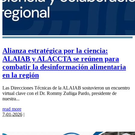
Alianza estratégica por la ciencia:
ALAIAB y ALACCTA se reúnen para
combatir la desinformación alimentaria
en la región
Las Direcciones Técnicas de la ALAIAB sostuvieron un encuentro
virtual clave con el Dr. Rommy Zuñiga Pardo, presidente de
nuestra...
read more
7-01-2026
|