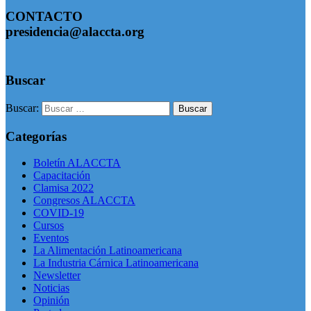
CONTACTO
presidencia@alaccta.org
Buscar
Buscar:
Categorías
Boletín ALACCTA
Capacitación
Clamisa 2022
Congresos ALACCTA
COVID-19
Cursos
Eventos
La Alimentación Latinoamericana
La Industria Cárnica Latinoamericana
Newsletter
Noticias
Opinión