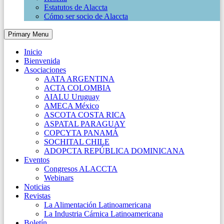
Estatutos de Alaccta
Cómo ser socio de Alaccta
Primary Menu
Inicio
Bienvenida
Asociaciones
AATA ARGENTINA
ACTA COLOMBIA
AIALU Uruguay
AMECA México
ASCOTA COSTA RICA
ASPATAL PARAGUAY
COPCYTA PANAMÁ
SOCHITAL CHILE
ADOPCTA REPÚBLICA DOMINICANA
Eventos
Congresos ALACCTA
Webinars
Noticias
Revistas
La Alimentación Latinoamericana
La Industria Cárnica Latinoamericana
Boletín