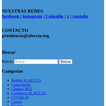
NUESTRAS REDES
facebook
|
instagram
|
Linkedin
|
x
|
youtube
CONTACTO
presidencia@alaccta.org
Buscar
Buscar:
Categorías
Boletín ALACCTA
Capacitación
Clamisa 2022
Congresos ALACCTA
COVID-19
Cursos
Eventos