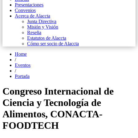
Presentaciones
Convenios
Acerca de Alaccta
Junta Directiva
Misión y Visión
Reseña
Estatutos de Alaccta
Cómo ser socio de Alaccta
Home
/
Eventos
/
Portada
Congreso Internacional de
Ciencia y Tecnología de
Alimentos, CONACTA-
FOODTECH