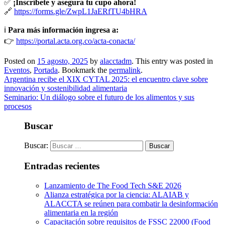
✅
¡Inscríbete y asegura tu cupo ahora!
🔗
https://forms.gle/ZwpL1JaERfTU4bHRA
ℹ️
Para más información ingresa a:
👉
https://portal.acta.org.co/acta-conacta/
Posted on
15 agosto, 2025
by
alacctadm
. This entry was posted in
Eventos
,
Portada
. Bookmark the
permalink
.
Argentina recibe el XIX CYTAL 2025: el encuentro clave sobre
innovación y sostenibilidad alimentaria
Seminario: Un diálogo sobre el futuro de los alimentos y sus
procesos
Buscar
Buscar:
Entradas recientes
Lanzamiento de The Food Tech S&E 2026
Alianza estratégica por la ciencia: ALAIAB y
ALACCTA se reúnen para combatir la desinformación
alimentaria en la región
Capacitación sobre requisitos de FSSC 22000 (Food