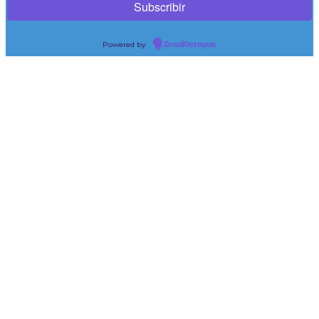
Powered by
EmailOctopus