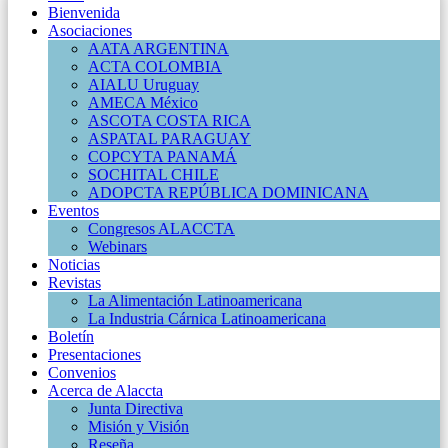
Bienvenida
Asociaciones
AATA ARGENTINA
ACTA COLOMBIA
AIALU Uruguay
AMECA México
ASCOTA COSTA RICA
ASPATAL PARAGUAY
COPCYTA PANAMÁ
SOCHITAL CHILE
ADOPCTA REPÚBLICA DOMINICANA
Eventos
Congresos ALACCTA
Webinars
Noticias
Revistas
La Alimentación Latinoamericana
La Industria Cárnica Latinoamericana
Boletín
Presentaciones
Convenios
Acerca de Alaccta
Junta Directiva
Misión y Visión
Reseña