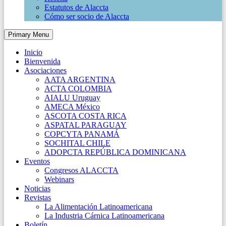
Estatutos de Alaccta
Cómo ser socio de Alaccta
Primary Menu
Inicio
Bienvenida
Asociaciones
AATA ARGENTINA
ACTA COLOMBIA
AIALU Uruguay
AMECA México
ASCOTA COSTA RICA
ASPATAL PARAGUAY
COPCYTA PANAMÁ
SOCHITAL CHILE
ADOPCTA REPÚBLICA DOMINICANA
Eventos
Congresos ALACCTA
Webinars
Noticias
Revistas
La Alimentación Latinoamericana
La Industria Cárnica Latinoamericana
Boletín