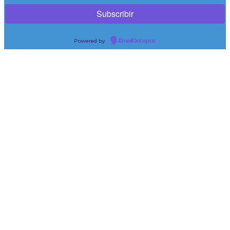
Powered by
EmailOctopus