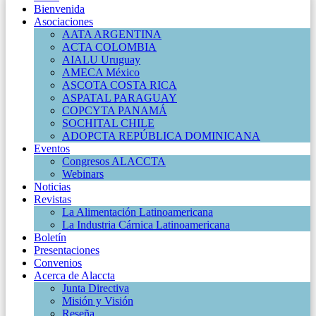
Bienvenida
Asociaciones
AATA ARGENTINA
ACTA COLOMBIA
AIALU Uruguay
AMECA México
ASCOTA COSTA RICA
ASPATAL PARAGUAY
COPCYTA PANAMÁ
SOCHITAL CHILE
ADOPCTA REPÚBLICA DOMINICANA
Eventos
Congresos ALACCTA
Webinars
Noticias
Revistas
La Alimentación Latinoamericana
La Industria Cárnica Latinoamericana
Boletín
Presentaciones
Convenios
Acerca de Alaccta
Junta Directiva
Misión y Visión
Reseña