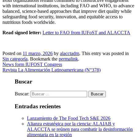
Both organizations remain committed to constructive engagement
with international institutions, including FAO and WHO, to advance
balanced, science-based approaches that improve diet quality while
safeguarding food security, innovation, and equitable access to
nutritious foods worldwide.
Read signed letter:
Letter to FAO from IUFoST and ALACCTA
Posted on
11 marzo, 2026
by
alacctadm
. This entry was posted in
Sin categoría
. Bookmark the
permalink
.
News form IUFOST Congress
Revista La Alimentación Latinoamericana (N°378)
Buscar
Buscar:
Entradas recientes
Lanzamiento de The Food Tech S&E 2026
Alianza estratégica por la ciencia: ALAIAB y
ALACCTA se reúnen para combatir la desinformación
alimentaria en la región