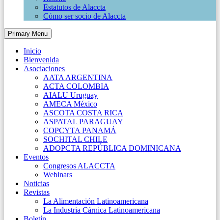
Estatutos de Alaccta
Cómo ser socio de Alaccta
Primary Menu
Inicio
Bienvenida
Asociaciones
AATA ARGENTINA
ACTA COLOMBIA
AIALU Uruguay
AMECA México
ASCOTA COSTA RICA
ASPATAL PARAGUAY
COPCYTA PANAMÁ
SOCHITAL CHILE
ADOPCTA REPÚBLICA DOMINICANA
Eventos
Congresos ALACCTA
Webinars
Noticias
Revistas
La Alimentación Latinoamericana
La Industria Cárnica Latinoamericana
Boletín