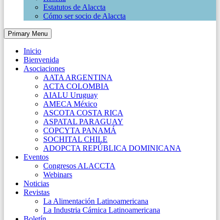
Estatutos de Alaccta
Cómo ser socio de Alaccta
Primary Menu
Inicio
Bienvenida
Asociaciones
AATA ARGENTINA
ACTA COLOMBIA
AIALU Uruguay
AMECA México
ASCOTA COSTA RICA
ASPATAL PARAGUAY
COPCYTA PANAMÁ
SOCHITAL CHILE
ADOPCTA REPÚBLICA DOMINICANA
Eventos
Congresos ALACCTA
Webinars
Noticias
Revistas
La Alimentación Latinoamericana
La Industria Cárnica Latinoamericana
Boletín