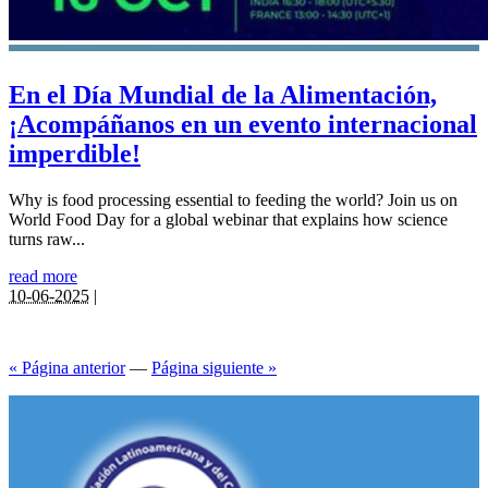
En el Día Mundial de la Alimentación,
¡Acompáñanos en un evento internacional
imperdible!
Why is food processing essential to feeding the world? Join us on
World Food Day for a global webinar that explains how science
turns raw...
read more
10-06-2025
|
« Página anterior
—
Página siguiente »