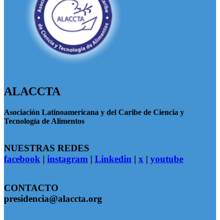
ALACCTA
Asociación Latinoamericana y del Caribe de Ciencia y
Tecnología de Alimentos
NUESTRAS REDES
facebook
|
instagram
|
Linkedin
|
x
|
youtube
CONTACTO
presidencia@alaccta.org