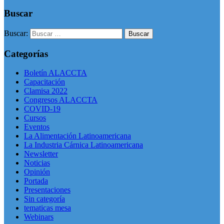
Buscar
Buscar:
Categorías
Boletín ALACCTA
Capacitación
Clamisa 2022
Congresos ALACCTA
COVID-19
Cursos
Eventos
La Alimentación Latinoamericana
La Industria Cárnica Latinoamericana
Newsletter
Noticias
Opinión
Portada
Presentaciones
Sin categoría
tematicas mesa
Webinars