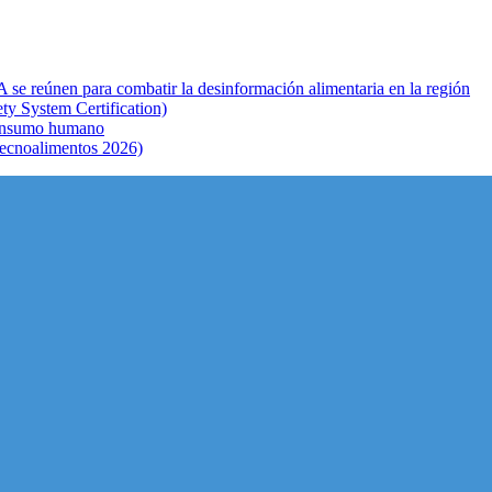
e reúnen para combatir la desinformación alimentaria en la región
ty System Certification)
consumo humano
noalimentos 2026)