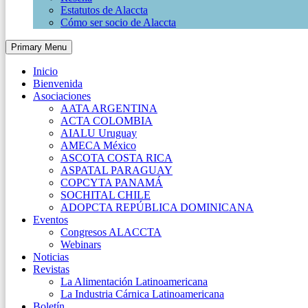
Estatutos de Alaccta
Cómo ser socio de Alaccta
Primary Menu
Inicio
Bienvenida
Asociaciones
AATA ARGENTINA
ACTA COLOMBIA
AIALU Uruguay
AMECA México
ASCOTA COSTA RICA
ASPATAL PARAGUAY
COPCYTA PANAMÁ
SOCHITAL CHILE
ADOPCTA REPÚBLICA DOMINICANA
Eventos
Congresos ALACCTA
Webinars
Noticias
Revistas
La Alimentación Latinoamericana
La Industria Cárnica Latinoamericana
Boletín