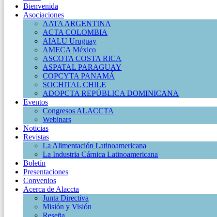
Bienvenida
Asociaciones
AATA ARGENTINA
ACTA COLOMBIA
AIALU Uruguay
AMECA México
ASCOTA COSTA RICA
ASPATAL PARAGUAY
COPCYTA PANAMÁ
SOCHITAL CHILE
ADOPCTA REPÚBLICA DOMINICANA
Eventos
Congresos ALACCTA
Webinars
Noticias
Revistas
La Alimentación Latinoamericana
La Industria Cárnica Latinoamericana
Boletín
Presentaciones
Convenios
Acerca de Alaccta
Junta Directiva
Misión y Visión
Reseña