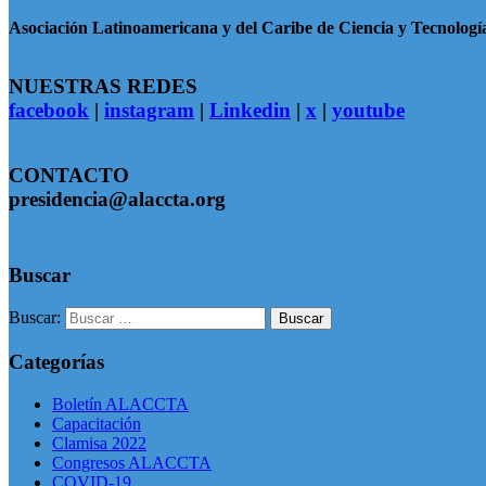
Asociación Latinoamericana y del Caribe de Ciencia y Tecnologí
NUESTRAS REDES
facebook
|
instagram
|
Linkedin
|
x
|
youtube
CONTACTO
presidencia@alaccta.org
Buscar
Buscar:
Categorías
Boletín ALACCTA
Capacitación
Clamisa 2022
Congresos ALACCTA
COVID-19