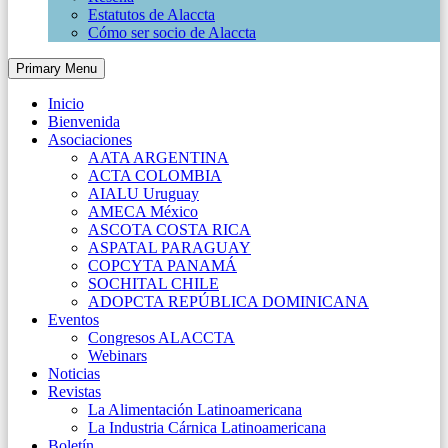
Estatutos de Alaccta
Cómo ser socio de Alaccta
Primary Menu
Inicio
Bienvenida
Asociaciones
AATA ARGENTINA
ACTA COLOMBIA
AIALU Uruguay
AMECA México
ASCOTA COSTA RICA
ASPATAL PARAGUAY
COPCYTA PANAMÁ
SOCHITAL CHILE
ADOPCTA REPÚBLICA DOMINICANA
Eventos
Congresos ALACCTA
Webinars
Noticias
Revistas
La Alimentación Latinoamericana
La Industria Cárnica Latinoamericana
Boletín