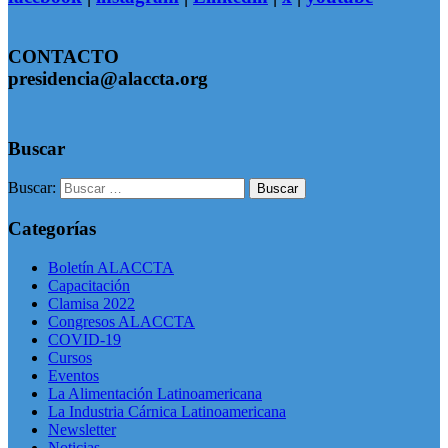
CONTACTO
presidencia@alaccta.org
Buscar
Buscar:
Categorías
Boletín ALACCTA
Capacitación
Clamisa 2022
Congresos ALACCTA
COVID-19
Cursos
Eventos
La Alimentación Latinoamericana
La Industria Cárnica Latinoamericana
Newsletter
Noticias