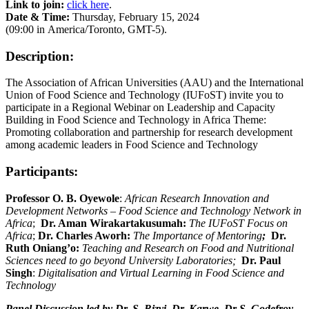
Link to join:
click here
.
Date & Time:
Thursday, February 15, 2024
(09:00 in America/Toronto, GMT-5).
Description:
The Association of African Universities (AAU) and the International
Union of Food Science and Technology (IUFoST) invite you to
participate in a Regional Webinar on Leadership and Capacity
Building in Food Science and Technology in Africa Theme:
Promoting collaboration and partnership for research development
among academic leaders in Food Science and Technology
Participants:
Professor O. B. Oyewole
:
African Research Innovation and
Development Networks – Food Science and Technology Network in
Africa
;
Dr. Aman Wirakartakusumah:
The IUFoST Focus on
Africa
;
Dr. Charles Aworh:
The Importance of Mentoring
;
Dr.
Ruth Oniang’o:
Teaching and Research on Food and Nutritional
Sciences need to go beyond University Laboratories;
Dr. Paul
Singh
:
Digitalisation and Virtual Learning in Food Science and
Technology
Panel Discussion led by Dr. S. Rizvi, Dr. Karwe, Dr S. Godefroy.