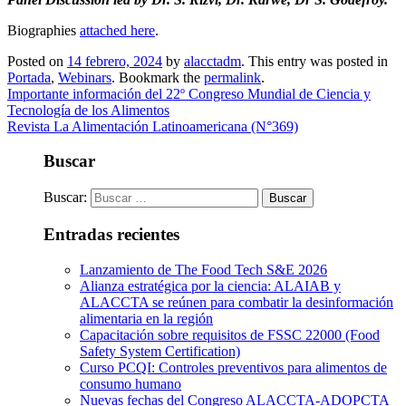
Biographies
attached here
.
Posted on
14 febrero, 2024
by
alacctadm
. This entry was posted in
Portada
,
Webinars
. Bookmark the
permalink
.
Importante información del 22º Congreso Mundial de Ciencia y
Tecnología de los Alimentos
Revista La Alimentación Latinoamericana (N°369)
Buscar
Buscar:
Entradas recientes
Lanzamiento de The Food Tech S&E 2026
Alianza estratégica por la ciencia: ALAIAB y
ALACCTA se reúnen para combatir la desinformación
alimentaria en la región
Capacitación sobre requisitos de FSSC 22000 (Food
Safety System Certification)
Curso PCQI: Controles preventivos para alimentos de
consumo humano
Nuevas fechas del Congreso ALACCTA-ADOPCTA