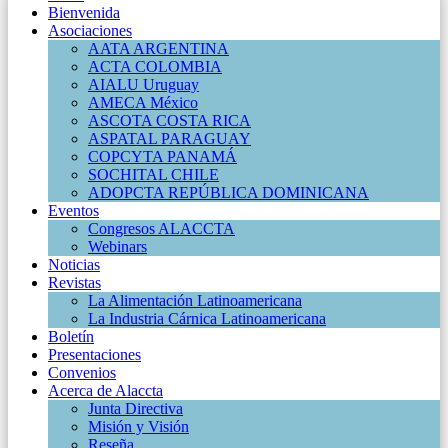
Bienvenida
Asociaciones
AATA ARGENTINA
ACTA COLOMBIA
AIALU Uruguay
AMECA México
ASCOTA COSTA RICA
ASPATAL PARAGUAY
COPCYTA PANAMÁ
SOCHITAL CHILE
ADOPCTA REPÚBLICA DOMINICANA
Eventos
Congresos ALACCTA
Webinars
Noticias
Revistas
La Alimentación Latinoamericana
La Industria Cárnica Latinoamericana
Boletín
Presentaciones
Convenios
Acerca de Alaccta
Junta Directiva
Misión y Visión
Reseña