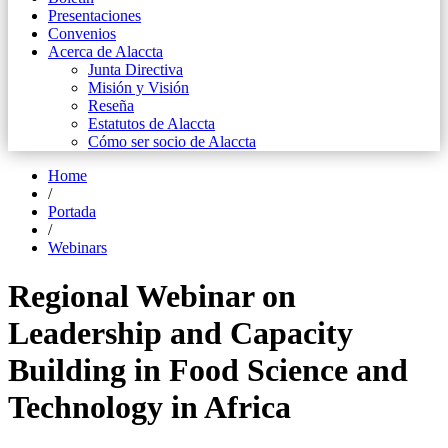
Presentaciones
Convenios
Acerca de Alaccta
Junta Directiva
Misión y Visión
Reseña
Estatutos de Alaccta
Cómo ser socio de Alaccta
Home
/
Portada
/
Webinars
Regional Webinar on
Leadership and Capacity
Building in Food Science and
Technology in Africa