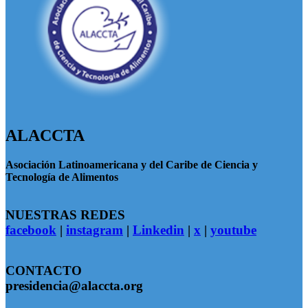
ALACCTA
Asociación Latinoamericana y del Caribe de Ciencia y
Tecnología de Alimentos
NUESTRAS REDES
facebook
|
instagram
|
Linkedin
|
x
|
youtube
CONTACTO
presidencia@alaccta.org