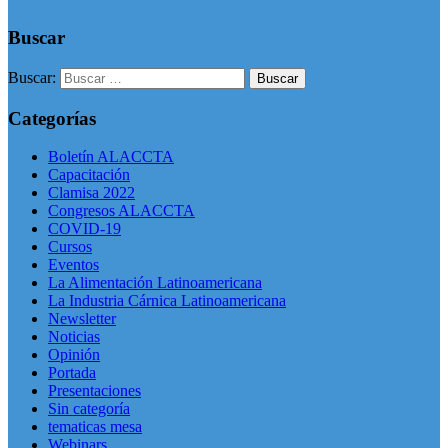
Buscar
Buscar:
Categorías
Boletín ALACCTA
Capacitación
Clamisa 2022
Congresos ALACCTA
COVID-19
Cursos
Eventos
La Alimentación Latinoamericana
La Industria Cárnica Latinoamericana
Newsletter
Noticias
Opinión
Portada
Presentaciones
Sin categoría
tematicas mesa
Webinars