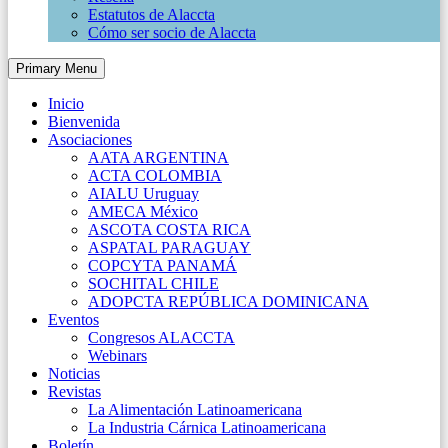
Estatutos de Alaccta
Cómo ser socio de Alaccta
Primary Menu
Inicio
Bienvenida
Asociaciones
AATA ARGENTINA
ACTA COLOMBIA
AIALU Uruguay
AMECA México
ASCOTA COSTA RICA
ASPATAL PARAGUAY
COPCYTA PANAMÁ
SOCHITAL CHILE
ADOPCTA REPÚBLICA DOMINICANA
Eventos
Congresos ALACCTA
Webinars
Noticias
Revistas
La Alimentación Latinoamericana
La Industria Cárnica Latinoamericana
Boletín