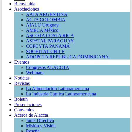
Bienvenida
Asociaciones
AATA ARGENTINA
ACTA COLOMBIA
AIALU Uruguay
AMECA México
ASCOTA COSTA RICA
ASPATAL PARAGUAY
COPCYTA PANAMÁ
SOCHITAL CHILE
ADOPCTA REPÚBLICA DOMINICANA
Eventos
Congresos ALACCTA
Webinars
Noticias
Revistas
La Alimentación Latinoamericana
La Industria Cárnica Latinoamericana
Boletín
Presentaciones
Convenios
Acerca de Alaccta
Junta Directiva
Misión y Visión
Reseña