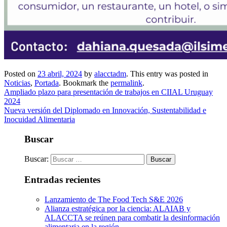
Posted on
23 abril, 2024
by
alacctadm
. This entry was posted in
Noticias
,
Portada
. Bookmark the
permalink
.
Ampliado plazo para presentación de trabajos en CIIAL Uruguay
2024
Nueva versión del Diplomado en Innovación, Sustentabilidad e
Inocuidad Alimentaria
Buscar
Buscar:
Entradas recientes
Lanzamiento de The Food Tech S&E 2026
Alianza estratégica por la ciencia: ALAIAB y
ALACCTA se reúnen para combatir la desinformación
alimentaria en la región