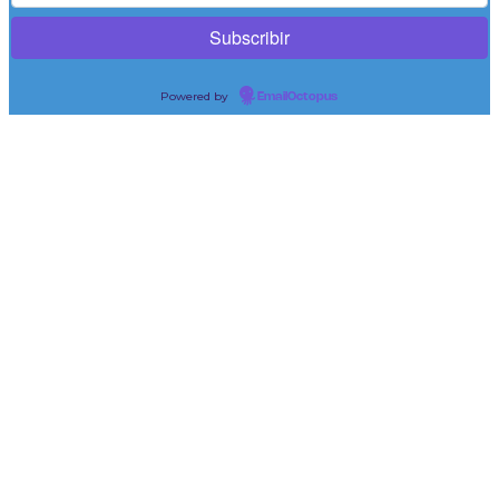
Powered by
EmailOctopus