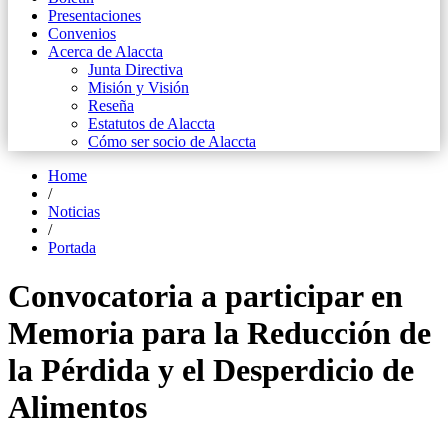
Presentaciones
Convenios
Acerca de Alaccta
Junta Directiva
Misión y Visión
Reseña
Estatutos de Alaccta
Cómo ser socio de Alaccta
Home
/
Noticias
/
Portada
Convocatoria a participar en
Memoria para la Reducción de
la Pérdida y el Desperdicio de
Alimentos